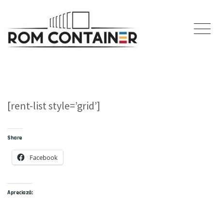
Skip
to
content
[rent-list style=’grid’]
Share
Facebook
Apreciază: