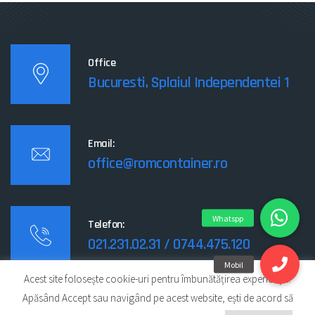
Office
Bucuresti, Splaiul Independentei 1
Email:
office@romcontainer.ro
Telefon:
021.231.02.31 / 0744.475.120
Acest site folosește cookie-uri pentru îmbunătățirea experienței.
Apăsând Accept sau navigând pe acest website, ești de acord să