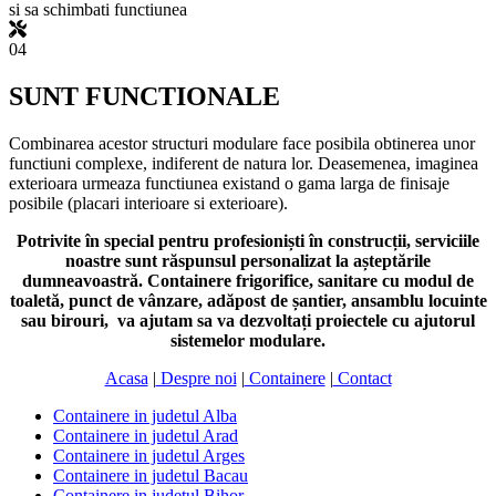
si sa schimbati functiunea
04
SUNT FUNCTIONALE
Combinarea acestor structuri modulare face posibila obtinerea unor
functiuni complexe, indiferent de natura lor. Deasemenea, imaginea
exterioara urmeaza functiunea existand o gama larga de finisaje
posibile (placari interioare si exterioare).
Potrivite în special pentru profesioniști în construcții, serviciile
noastre sunt răspunsul personalizat la așteptările
dumneavoastră. Containere frigorifice, sanitare cu modul de
toaletă, punct de vânzare, adăpost de șantier, ansamblu locuinte
sau birouri, va ajutam sa va dezvoltați proiectele cu ajutorul
sistemelor modulare.
Acasa
|
Despre noi
|
Containere
|
Contact
Containere in judetul Alba
Containere in judetul Arad
Containere in judetul Arges
Containere in judetul Bacau
Containere in judetul Bihor